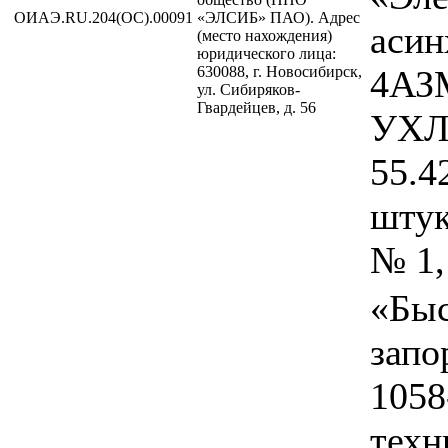
ОИАЭ.RU.204(ОС).00091
«ЭЛСИБ» ПАО). Адрес
аси
(место нахождения)
юридического лица:
630088, г. Новосибирск,
4АЗ
ул. Сибиряков-
Гвардейцев, д. 56
УХЛ
55.4
штук
№ 1,
«Бы
запо
105
техн