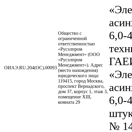
«Эле
аси
6,0-
Общество с
ограниченной
ответственностью
техн
«Русэлпром
Менеджмент» (ООО
ГАЕИ
«Русэлпром
Менеджмент»). Адрес
ОИАЭ.RU.204(ОС).00093
(место нахождения)
«Эле
юридического лица:
119415, город Москва,
аси
проспект Вернадского,
дом 37, корпус 1, этаж 3,
6,0-
помещение XIII,
комната 29
штук
№ 1