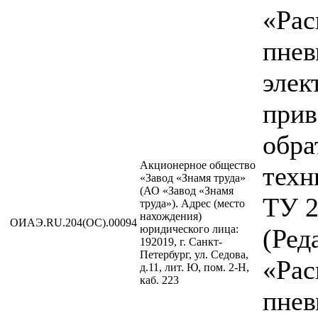
«Рас
пнев
элек
прив
обра
Акционерное общество
техн
«Завод «Знамя труда»
(АО «Завод «Знамя
ТУ 2
труда»). Адрес (место
нахождения)
ОИАЭ.RU.204(ОС).00094
юридического лица:
(Ред
192019, г. Санкт-
Петербург, ул. Седова,
«Рас
д.11, лит. Ю, пом. 2-Н,
каб. 223
пнев