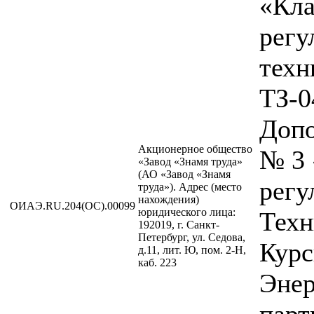
«Кл
регу
техн
ТЗ-0
Допо
Акционерное общество
№ 3
«Завод «Знамя труда»
(АО «Завод «Знамя
регу
труда»). Адрес (место
нахождения)
ОИАЭ.RU.204(ОС).00099
юридического лица:
Техн
192019, г. Санкт-
Петербург, ул. Седова,
Курс
д.11, лит. Ю, пом. 2-Н,
каб. 223
Энер
парт