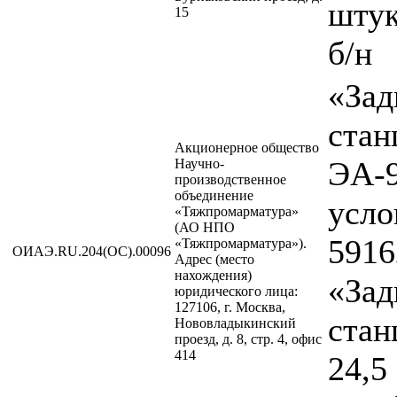
штук
15
б/н
«Зад
стан
Акционерное общество
ЭА-9
Научно-
производственное
объединение
усло
«Тяжпромарматура»
(АО НПО
5916
«Тяжпромарматура»).
ОИАЭ.RU.204(ОС).00096
Адрес (место
нахождения)
«Зад
юридического лица:
127106, г. Москва,
стан
Нововладыкинский
проезд, д. 8, стр. 4, офис
414
24,5