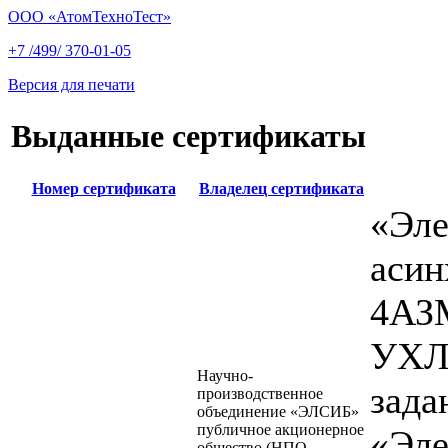
ООО «АтомТехноТест»
+7 /499/ 370-01-05
Версия для печати
Выданные сертификаты
Номер сертификата
Владелец сертификата
«Эле
аси
4АЗ
УХЛ4
Научно-
зада
производственное
объединение «ЭЛСИБ»
публичное акционерное
«Эле
общество (НПО