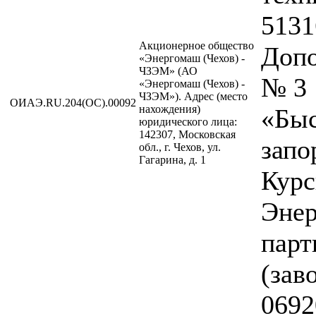
5131
Акционерное общество
Допо
«Энергомаш (Чехов) -
ЧЗЭМ» (АО
№ 3
«Энергомаш (Чехов) -
ЧЗЭМ»). Адрес (место
ОИАЭ.RU.204(ОС).00092
нахождения)
«Бы
юридического лица:
142307, Московская
запо
обл., г. Чехов, ул.
Гагарина, д. 1
Курс
Энер
парт
(зав
0692