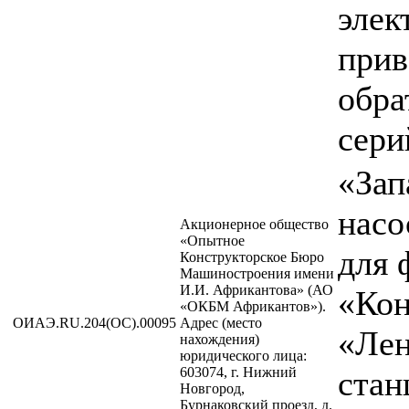
элек
прив
обра
сери
«Зап
насо
Акционерное общество
«Опытное
для 
Конструкторское Бюро
Машиностроения имени
И.И. Африкантова» (АО
«Кон
«ОКБМ Африкантов»).
ОИАЭ.RU.204(ОС).00095
Адрес (место
«Лен
нахождения)
юридического лица:
603074, г. Нижний
стан
Новгород,
Бурнаковский проезд, д.