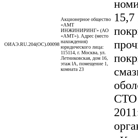
ном
15,7
Акционерное общество
«АМТ
покр
ИНЖИНИРИНГ» (АО
«АМТ»). Адрес (место
проч
нахождения)
ОИАЭ.RU.204(ОС).00098
юридического лица:
115114, г. Москва, ул.
пок
Летниковская, дом 16,
этаж lA, помещение 1,
смаз
комната 23
обол
СТО 
2011
орга