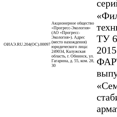
сери
«Фи
Акционерное общество
техн
«Прогресс-Экология»
(АО «Прогресс-
ТУ 6
Экология»). Адрес
(место нахождения)
ОИАЭ.RU.204(ОС).00097
юридического лица:
2015
249034, Калужская
область, г. Обнинск, ул.
ФАР
Гагарина, д. 55, ком. 28,
30
вып
«Се
стаб
арма