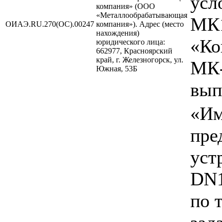
усл
компания» (ООО
«Металлообрабатывающая
МК1
ОИАЭ.RU.270(ОС).00247
компания»). Адрес (место
нахождения)
«Ко
юридического лица:
662977, Красноярский
край, г. Железногорск, ул.
МК-
Южная, 53Б
вып
«Им
пре
уст
DN1
по 