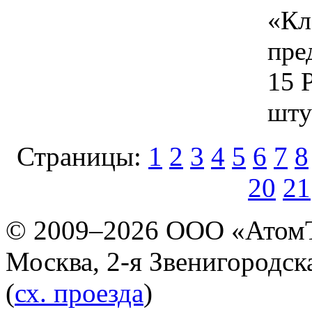
«Кл
пре
15 
шту
Страницы:
1
2
3
4
5
6
7
8
20
21
© 2009–2026 ООО «Атом
Москва, 2-я Звенигородская
(
сх. проезда
)