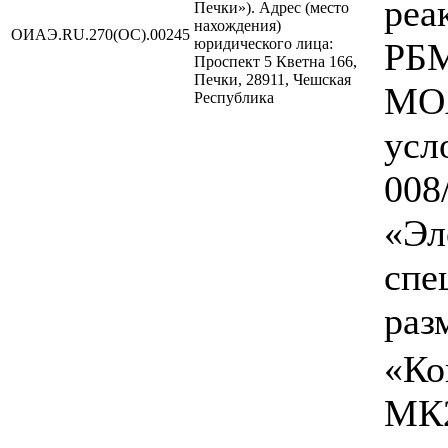
реа
Печки»). Адрес (место
нахождения)
ОИАЭ.RU.270(ОС).00245
юридического лица:
РБ
Проспект 5 Кветна 166,
Печки, 28911, Чешская
MОA
Республика
усл
008
«Эл
спе
раз
«Ко
МК2