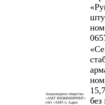
«Ру
шту
ном
065
«Се
ста
арм
ном
15,
Акционерное общество
без
«АМТ ИНЖИНИРИНГ»
(АО «АМТ»). Адрес