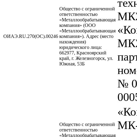
тех
Общество с ограниченной
МК2
ответственностью
«Металлообрабатывающая
компания» (ООО
«Ко
«Металлообрабатывающая
ОИАЭ.RU.270(ОС).00246
компания»). Адрес (место
МК2
нахождения)
юридического лица:
662977, Красноярский
пар
край, г. Железногорск, ул.
Южная, 53Б
ном
№ 0
000
«Ко
МК-
Общество с ограниченной
ответственностью
«Металлообрабатывающая