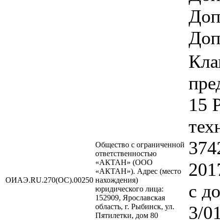
Доп
Доп
Кла
пре
15 
тех
374
Общество с ограниченной
ответственностью
«АКТАН» (ООО
201
«АКТАН»). Адрес (место
ОИАЭ.RU.270(ОС).00250
нахождения)
с д
юридического лица:
152909, Ярославская
область, г. Рыбинск, ул.
3/0
Пятилетки, дом 80