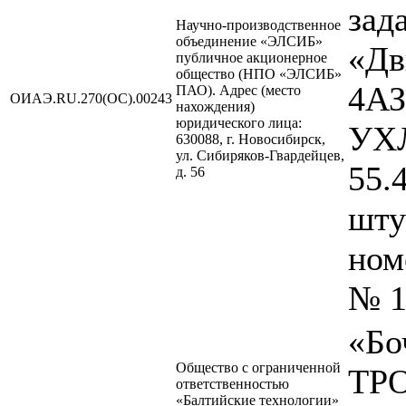
зад
Научно-производственное
объединение «ЭЛСИБ»
«Дв
публичное акционерное
общество (НПО «ЭЛСИБ»
4АЗ
ПАО). Адрес (место
ОИАЭ.RU.270(ОС).00243
нахождения)
юридического лица:
УХЛ
630088, г. Новосибирск,
ул. Сибиряков-Гвардейцев,
55.
д. 56
шту
ном
№ 1
«Бо
Общество с ограниченной
ТРО
ответственностью
«Балтийские технологии»