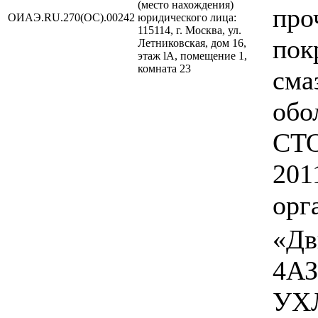
(место нахождения)
про
ОИАЭ.RU.270(ОС).00242
юридического лица:
115114, г. Москва, ул.
пок
Летниковская, дом 16,
этаж lA, помещение 1,
комната 23
сма
обо
СТО
201
орг
«Дв
4АЗ
УХЛ