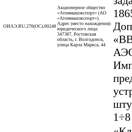
зад
Акционерное общество
186
«Атоммашэкспорт» (АО
«Атоммашэкспорт»).
Доп
Адрес (место нахождения)
ОИАЭ.RU.270(ОС).00248
юридического лица:
347387, Ростовская
«ВВ
область, г. Волгодонск,
улица Карла Маркса, 44
АЭС
Имп
пре
уст
шту
1÷8
«Кл