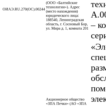
тех
(ООО «Балтийские
технологии»). Адрес
ОИАЭ.RU.270(ОС).00244
(место нахождения)
А.0
юридического лица:
188540, Ленинградская
– к
область, г. Сосновый Бор,
ул. Мира д. 1, комната 201
сер
«Эл
спе
раз
обс
пом
эле
Акционерное общество
«ЗПА Печки» (АО «ЗПА