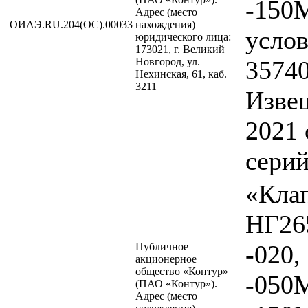
-150
Адрес (место
ОИАЭ.RU.204(ОС).00033
нахождения)
услов
юридического лица:
173021, г. Великий
Новгород, ул.
35740
Нехинская, 61, каб.
3211
Изве
2021 
сери
«Кла
НГ26
-020,
Публичное
акционерное
общество «Контур»
-050
(ПАО «Контур»).
Адрес (место