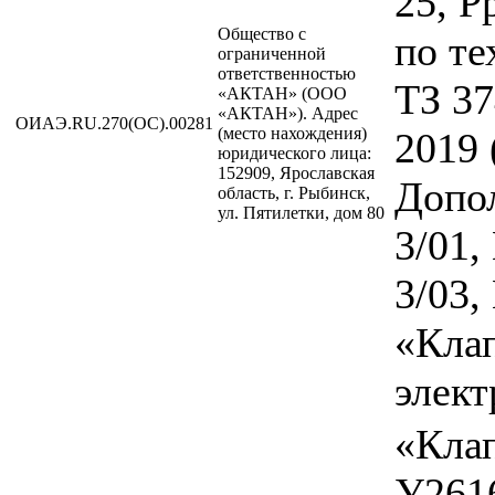
25, Р
Общество с
по те
ограниченной
ответственностью
ТЗ 37
«АКТАН» (ООО
«АКТАН»). Адрес
ОИАЭ.RU.270(ОС).00281
(место нахождения)
2019 
юридического лица:
152909, Ярославская
Допо
область, г. Рыбинск,
ул. Пятилетки, дом 80
3/01,
3/03,
«Кла
элект
«Кла
У2616