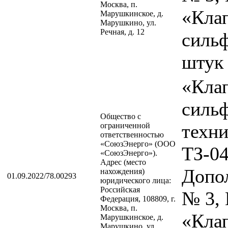
Москва, п.
«Кла
Марушкинское, д.
Марушкино, ул.
Речная, д. 12
сильф
штук 
«Кла
силь
Общество с
техн
ограниченной
ответственностью
«СоюзЭнерго» (ООО
ТЗ-0
«СоюзЭнерго»).
Адрес (место
Допо
нахождения)
01.09.2022/78.00293
юридического лица:
Российская
№ 3, 
Федерация, 108809, г.
Москва, п.
«Кла
Марушкинское, д.
Марушкино, ул.