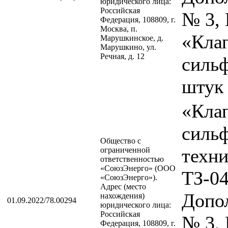
юридического лица:
Российская
№ 3, 
Федерация, 108809, г.
Москва, п.
«Кла
Марушкинское, д.
Марушкино, ул.
Речная, д. 12
сильф
штук
«Кла
силь
Общество с
техн
ограниченной
ответственностью
«СоюзЭнерго» (ООО
ТЗ-0
«СоюзЭнерго»).
Адрес (место
Допо
нахождения)
01.09.2022/78.00294
юридического лица:
Российская
№ 3, 
Федерация, 108809, г.