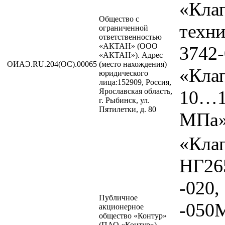
«Кла
Общество с
техн
ограниченной
ответственностью
«АКТАН» (ООО
3742-
«АКТАН»). Адрес
ОИАЭ.RU.204(ОС).00065
(место нахождения)
«Кла
юридического
лица:152909, Россия,
Ярославская область,
10…1
г. Рыбинск, ул.
Пятилетки, д. 80
МПа»
«Кла
НГ26
-020,
Публичное
-050
акционерное
общество «Контур»
(ПАО «Контур»).