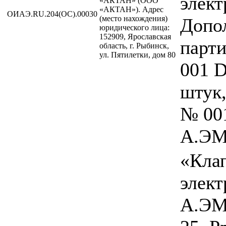
элект
«АКТАН» (ООО
«АКТАН»). Адрес
ОИАЭ.RU.204(ОС).00030
(место нахождения)
Допо
юридического лица:
152909, Ярославская
парт
область, г. Рыбинск,
ул. Пятилетки, дом 80
001 D
штук,
№ 00
А.ЭМ
«Кла
элек
А.ЭМ