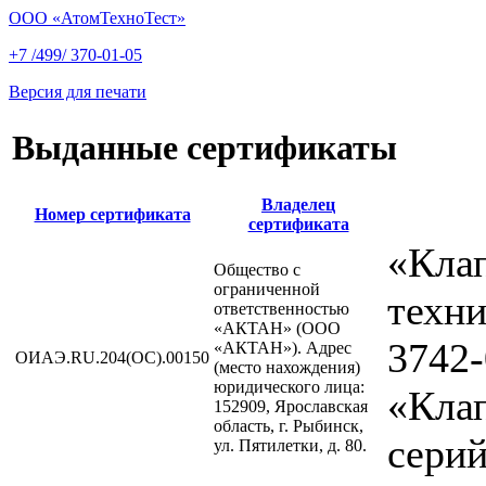
ООО «АтомТехноТест»
+7 /499/ 370-01-05
Версия для печати
Выданные сертификаты
Владелец
Номер сертификата
сертификата
«Кла
Общество с
ограниченной
техн
ответственностью
«АКТАН» (ООО
3742-
«АКТАН»). Адрес
ОИАЭ.RU.204(ОС).00150
(место нахождения)
юридического лица:
«Кла
152909, Ярославская
область, г. Рыбинск,
сери
ул. Пятилетки, д. 80.