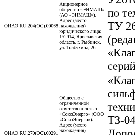
Акционерное
по т
общество «ЭНМАШ»
(АО «ЭНМАШ»).
Адрес (место
ТУ 26
ОИАЭ.RU.204(ОС).00068
нахождения)
юридического лица:
(реда
152914, Ярославская
область, г. Рыбинск,
ул. Толбухина, 26
«Кла
сери
«Кла
силь
Общество с
техн
ограниченной
ответственностью
«СоюзЭнерго» (ООО
ТЗ-0
«СоюзЭнерго»).
Адрес (место
Допо
нахождения)
ОИАЭ.RU.270(ОС).00291