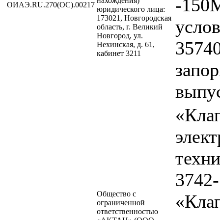
-150
нахождения)
ОИАЭ.RU.270(ОС).00217
юридического лица:
173021, Новгородская
услов
область, г. Великий
Новгород, ул.
3574
Нехинская, д. 61,
кабинет 3211
запо
выпу
«Кла
элек
техн
3742-
Общество с
«Кла
ограниченной
ответственностью