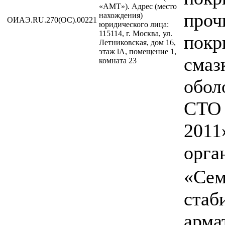
«АМТ»). Адрес (место
проч
нахождения)
ОИАЭ.RU.270(ОС).00221
юридического лица:
115114, г. Москва, ул.
покр
Летниковская, дом 16,
этаж lA, помещение 1,
смаз
комната 23
обол
СТО 
2011
орга
«Сем
стаб
арма