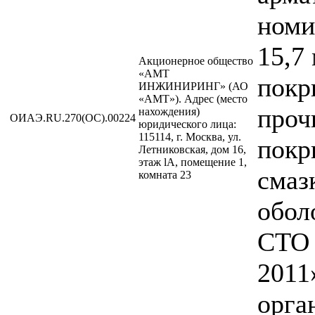
номи
15,7
Акционерное общество
«АМТ
покр
ИНЖИНИРИНГ» (АО
«АМТ»). Адрес (место
проч
нахождения)
ОИАЭ.RU.270(ОС).00224
юридического лица:
115114, г. Москва, ул.
покр
Летниковская, дом 16,
этаж lA, помещение 1,
смаз
комната 23
обол
СТО 
2011
орга