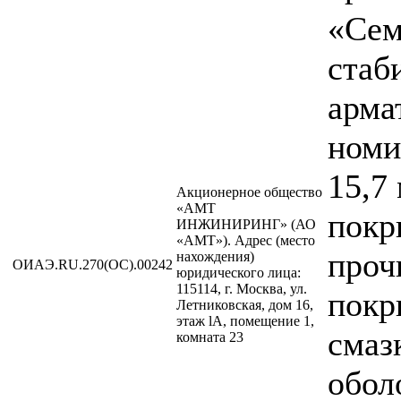
«Сем
стаб
арма
номи
15,7
Акционерное общество
«АМТ
покр
ИНЖИНИРИНГ» (АО
«АМТ»). Адрес (место
проч
нахождения)
ОИАЭ.RU.270(ОС).00242
юридического лица:
115114, г. Москва, ул.
покр
Летниковская, дом 16,
этаж lA, помещение 1,
смаз
комната 23
обол