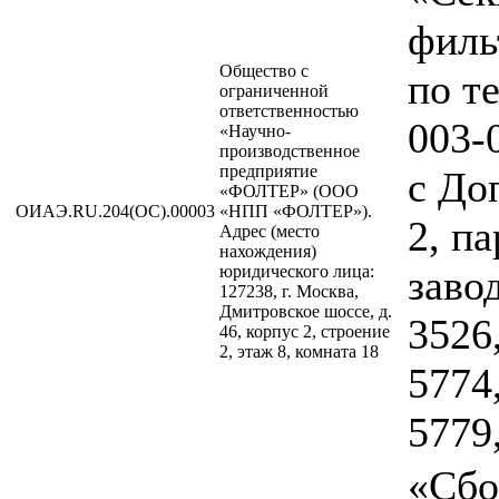
филь
Общество с
по т
ограниченной
ответственностью
003-
«Научно-
производственное
предприятие
с До
«ФОЛТЕР» (ООО
ОИАЭ.RU.204(ОС).00003
«НПП «ФОЛТЕР»).
2, п
Адрес (место
нахождения)
юридического лица:
заво
127238, г. Москва,
Дмитровское шоссе, д.
3526
46, корпус 2, строение
2, этаж 8, комната 18
5774
5779
«Сбо