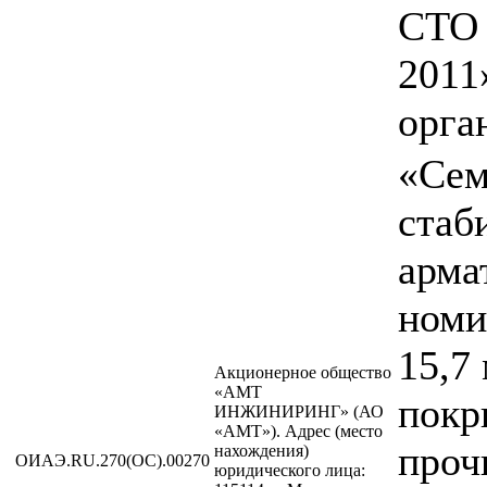
СТО 
2011
орга
«Сем
стаб
арма
номи
15,7
Акционерное общество
«АМТ
покр
ИНЖИНИРИНГ» (АО
«АМТ»). Адрес (место
проч
нахождения)
ОИАЭ.RU.270(ОС).00270
юридического лица: