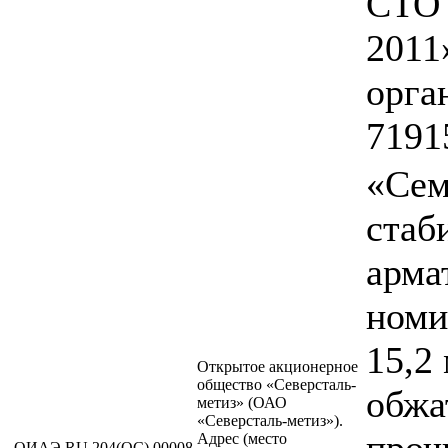
СТО 
2011
орга
7191
«Сем
стаб
арма
номи
15,2
Открытое акционерное
общество «Северсталь-
обжа
метиз» (ОАО
«Северсталь-метиз»).
проч
Адрес (место
ОИАЭ.RU.204(ОС).00008