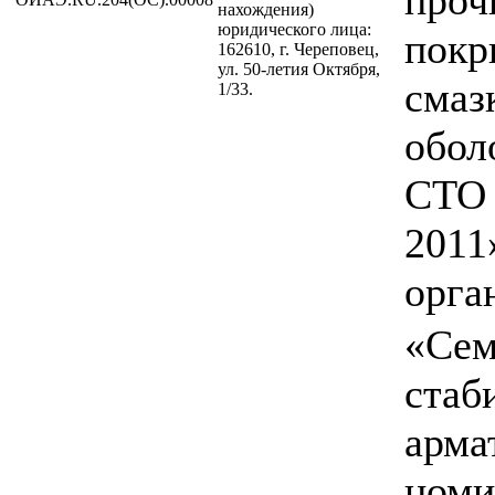
нахождения)
юридического лица:
покр
162610, г. Череповец,
ул. 50-летия Октября,
смаз
1/33.
обол
СТО 
2011
орга
«Сем
стаб
арма
номи