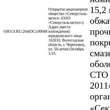
15,2
Открытое акционерное
общество «Северсталь-
обжа
метиз» (ОАО
«Северсталь-метиз»).
Адрес (место
проч
ОИАЭ.RU.204(ОС).00048
нахождения)
юридического лица:
покр
162610, Вологодская
область, г. Череповец,
ул. 50-летия Октября,
смаз
1/33.
обол
СТО 
2011
орга
«Сек