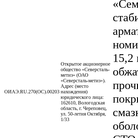
«Сем
стаб
арма
номи
15,2
Открытое акционерное
обжа
общество «Северсталь-
метиз» (ОАО
«Северсталь-метиз»).
проч
Адрес (место
ОИАЭ.RU.270(ОС).00203
нахождения)
покр
юридического лица:
162610, Вологодская
область, г. Череповец,
смаз
ул. 50-летия Октября,
1/33
обол