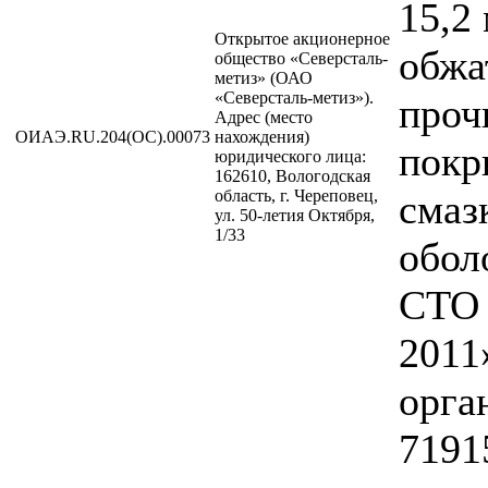
15,2
Открытое акционерное
обжа
общество «Северсталь-
метиз» (ОАО
«Северсталь-метиз»).
проч
Адрес (место
ОИАЭ.RU.204(ОС).00073
нахождения)
покр
юридического лица:
162610, Вологодская
область, г. Череповец,
смаз
ул. 50-летия Октября,
1/33
обол
СТО 
2011
орга
7191