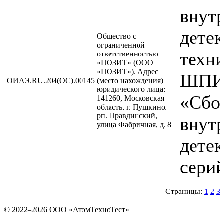
внут
дете
Общество с
ограниченной
техн
ответственностью
«ПОЗИТ» (ООО
«ПОЗИТ»). Адрес
ШПИС
ОИАЭ.RU.204(ОС).00145
(место нахождения)
юридического лица:
«Сбо
141260, Московская
область, г. Пушкино,
рп. Правдинский,
внут
улица Фабричная, д. 8
дете
сери
Страницы:
1
2
3
© 2022–2026 ООО «АтомТехноТест»