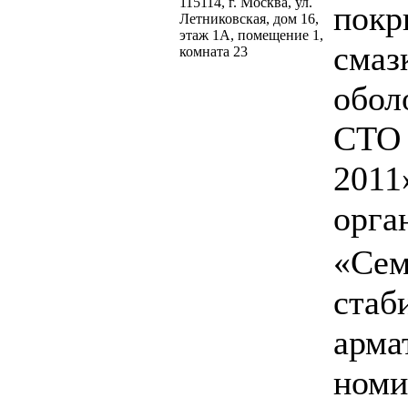
115114, г. Москва, ул.
покр
Летниковская, дом 16,
этаж 1A, помещение 1,
смаз
комната 23
обол
СТО 
2011
орга
«Сем
стаб
арма
номи