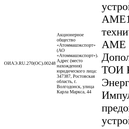
устр
АМЕ1
техни
Акционерное
общество
АМЕ 1
«Атоммашэкспорт»
(АО
Допо
«Атоммашэкспорт»).
Адрес (место
ОИАЭ.RU.270(ОС).00248
нахождения)
ТОИ 
юридического лица:
347387, Ростовская
Энерг
область, г.
Волгодонск, улица
Импу
Карла Маркса, 44
предо
устро