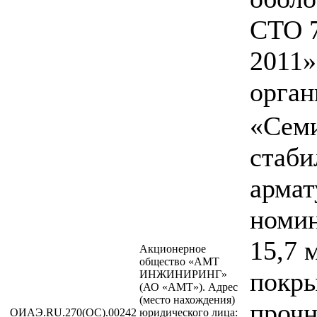
СТО 
2011»
орган
«Сем
стаби
армат
номи
15,7 
Акционерное
общество «АМТ
покры
ИНЖИНИРИНГ»
(АО «АМТ»). Адрес
(место нахождения)
прочн
ОИАЭ.RU.270(ОС).00242
юридического лица: