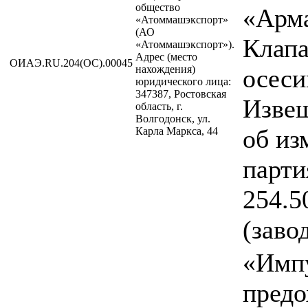
общество
«Арма
«Атоммашэкспорт»
(АО
Клап
«Атоммашэкспорт»).
Адрес (место
ОИАЭ.RU.204(ОС).00045
нахождения)
осеси
юридического лица:
347387, Ростовская
Извещ
область, г.
Волгодонск, ул.
об из
Карла Маркса, 44
парти
254.5
(заво
«Имп
предо