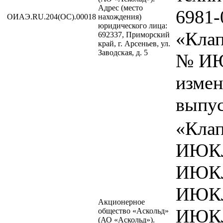
Адрес (место
6981-
ОИАЭ.RU.204(ОС).00018
нахождения)
юридического лица:
«Клап
692337, Приморский
край, г. Арсеньев, ул.
Заводская, д. 5
№ ИЮ
измен
выпу
«Кла
ИЮКЛ
ИЮКЛ
ИЮКЛ
Акционерное
ИЮКЛ
общество «Аскольд»
(АО «Аскольд»).