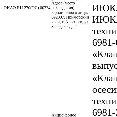
Адрес (место
ИЮКЛ
ОИАЭ.RU.270(ОС).00234
нахождения)
юридического лица:
ИЮКЛ
692337, Приморский
край, г. Арсеньев, ул.
Заводская, д. 5
техни
6981-
«Клап
выпу
«Кла
осес
техни
6981-
Акционерное