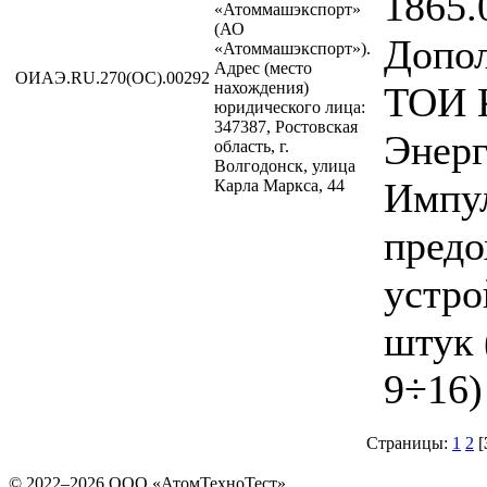
1865.
«Атоммашэкспорт»
(АО
Допо
«Атоммашэкспорт»).
Адрес (место
ОИАЭ.RU.270(ОС).00292
нахождения)
ТОИ 
юридического лица:
347387, Ростовская
Энерг
область, г.
Волгодонск, улица
Импу
Карла Маркса, 44
предо
устро
штук 
9÷16)
Страницы:
1
2
[
© 2022–2026 ООО «АтомТехноТест»