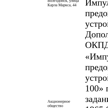
Импу
Волгодонск, улица
Карла Маркса, 44
предо
устро
Допол
ОКПД2
«Имп
предо
устр
100» 
зада
Акционерное
общество