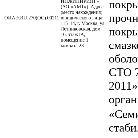
покры
ИНЖИНИРИНГ»
(АО «АМТ»). Адрес
(место нахождения)
прочн
ОИАЭ.RU.270(ОС).00211
юридического лица:
115114, г. Москва, ул.
покр
Летниковская, дом
16, этаж lA,
помещение 1,
смазк
комната 23
оболо
СТО 
2011»
орган
«Сем
стаби