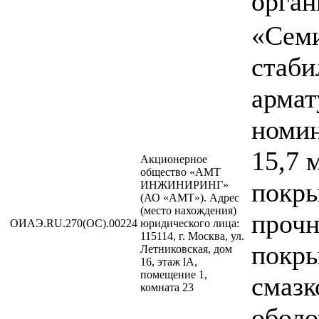
орган
«Сем
стаби
армат
номи
15,7 
Акционерное
общество «АМТ
покры
ИНЖИНИРИНГ»
(АО «АМТ»). Адрес
(место нахождения)
прочн
ОИАЭ.RU.270(ОС).00224
юридического лица:
115114, г. Москва, ул.
покр
Летниковская, дом
16, этаж lA,
помещение 1,
смазк
комната 23
оболо