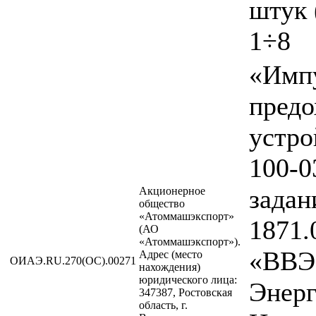
штук 
1÷8
«Имп
предо
устр
100-0
зада
Акционерное
общество
«Атоммашэкспорт»
1871.
(АО
«Атоммашэкспорт»).
«ВВЭ
Адрес (место
ОИАЭ.RU.270(ОС).00271
нахождения)
юридического лица:
Энерг
347387, Ростовская
область, г.