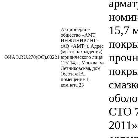
армат
номи
15,7 
Акционерное
общество «АМТ
покры
ИНЖИНИРИНГ»
(АО «АМТ»). Адрес
(место нахождения)
прочн
ОИАЭ.RU.270(ОС).00221
юридического лица:
115114, г. Москва, ул.
покр
Летниковская, дом
16, этаж lA,
помещение 1,
смазк
комната 23
оболо
СТО 
2011»