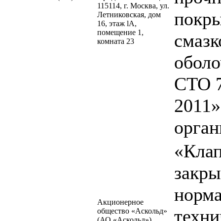
115114, г. Москва, ул.
покр
Летниковская, дом
16, этаж lA,
помещение 1,
смазк
комната 23
оболо
СТО 
2011»
орган
«Клап
закры
норма
Акционерное
техни
общество «Аскольд»
(АО «Аскольд»).